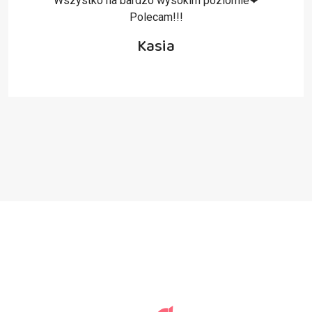
Wszystko na bardzo wysokim poziomie❤
Polecam!!!
Kasia